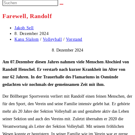
Farewell, Randolf
Beitrags-
Jakob Sell
Autor:
Beitrag
8. Dezember 2024
veröffentlicht:
Beitrags-
Kanu Slalom
/
Volleyball
/
Vorstand
Kategorie:
8. Dezember 2024
Am 07.Dezember diesen Jahres nahmen viele Menschen Abschied von
Randolf Henschel. Er verstarb nach kurzer Krankheit im Alter von
nur 62 Jahren. In der Trauerhalle des Flamariums in Osmünde
gedachten wir nochmals der gemeinsamen Zeit mit ihm.
Der Böllberger Sportverein verliert mit Randolf einen feinen Menschen, der
für den Sport, den Verein und seine Familie intensiv gelebt hat. Er gehörte
mehr als 20 Jahre der Sektion Volleyball an und gestaltete aktiv das Leben
seiner Sektion und auch des Vereins mit. Zuletzt übernahm er 2020 die
Verantwortung als Leiter der Sektion Volleyball. Mit seinem fröhlichen
Wesen konnte er begeistern. In seiner Familie wie im Verein war er gerne