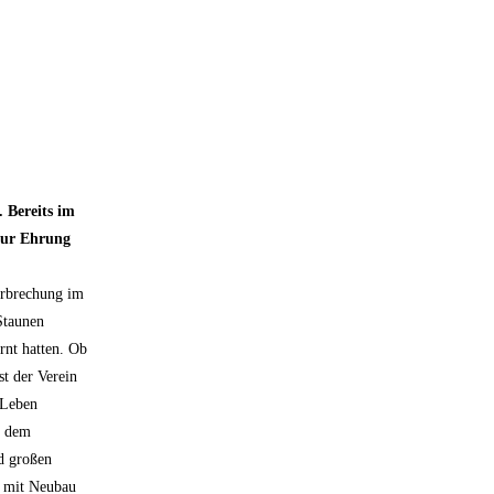
 Bereits im
 zur Ehrung
erbrechung im
Staunen
rnt hatten. Ob
st der Verein
 Leben
t dem
d großen
n mit Neubau