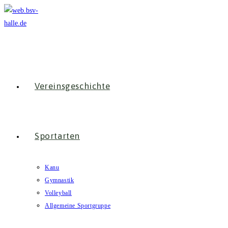
Zum
Inhalt
springen
Vereinsgeschichte
Sportarten
Kanu
Gymnastik
Volleyball
Allgemeine Sportgruppe