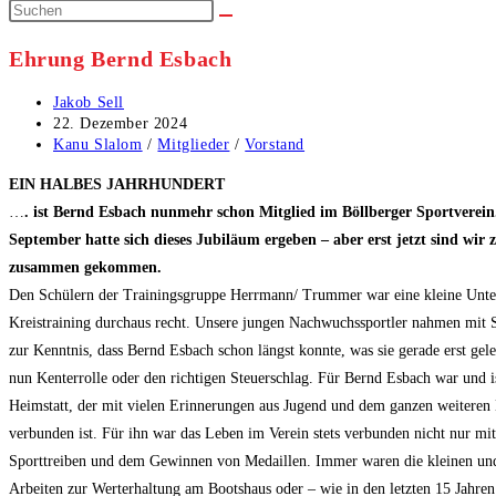
Ehrung Bernd Esbach
Beitrags-
Jakob Sell
Autor:
Beitrag
22. Dezember 2024
veröffentlicht:
Beitrags-
Kanu Slalom
/
Mitglieder
/
Vorstand
Kategorie:
EIN HALBES JAHRHUNDERT
…
. ist Bernd Esbach nunmehr schon Mitglied im Böllberger Sportverein.
September hatte sich dieses Jubiläum ergeben – aber erst jetzt sind wir
zusammen gekommen.
Den Schülern der Trainingsgruppe Herrmann/ Trummer war eine kleine Unt
Kreistraining durchaus recht. Unsere jungen Nachwuchssportler nahmen mit 
zur Kenntnis, dass Bernd Esbach schon längst konnte, was sie gerade erst gele
nun Kenterrolle oder den richtigen Steuerschlag. Für Bernd Esbach war und i
Heimstatt, der mit vielen Erinnerungen aus Jugend und dem ganzen weiteren
verbunden ist. Für ihn war das Leben im Verein stets verbunden nicht nur mi
Sporttreiben und dem Gewinnen von Medaillen. Immer waren die kleinen un
Arbeiten zur Werterhaltung am Bootshaus oder – wie in den letzten 15 Jahre