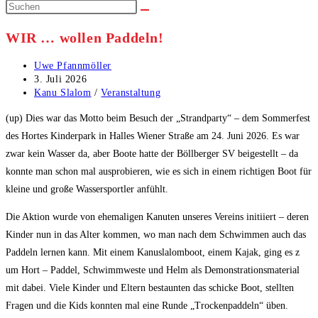
WIR … wollen Paddeln!
Beitrags-
Uwe Pfannmöller
Autor:
Beitrag
3. Juli 2026
veröffentlicht:
Beitrags-
Kanu Slalom
/
Veranstaltung
Kategorie:
(up) Dies war das Motto beim Besuch der „Strandparty“ – dem Sommerfest
des Hortes Kinderpark in Halles Wiener Straße am 24. Juni 2026. Es war
zwar kein Wasser da, aber Boote hatte der Böllberger SV beigestellt – da
konnte man schon mal ausprobieren, wie es sich in einem richtigen Boot für
kleine und große Wassersportler anfühlt.
Die Aktion wurde von ehemaligen Kanuten unseres Vereins initiiert – deren
Kinder nun in das Alter kommen, wo man nach dem Schwimmen auch das
Paddeln lernen kann. Mit einem Kanuslalomboot, einem Kajak, ging es z
um Hort – Paddel, Schwimmweste und Helm als Demonstrationsmaterial
mit dabei. Viele Kinder und Eltern bestaunten das schicke Boot, stellten
Fragen und die Kids konnten mal eine Runde „Trockenpaddeln“ üben.