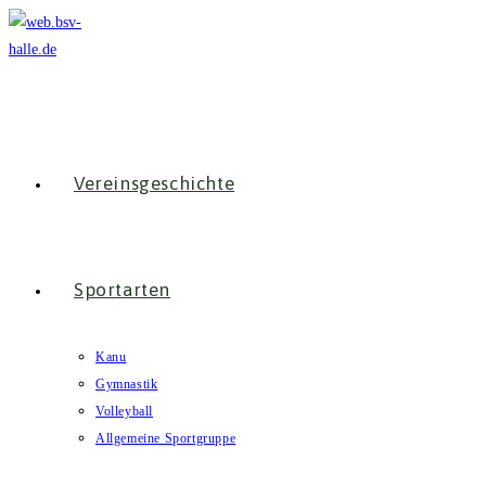
Zum
Inhalt
springen
Vereinsgeschichte
Sportarten
Kanu
Gymnastik
Volleyball
Allgemeine Sportgruppe