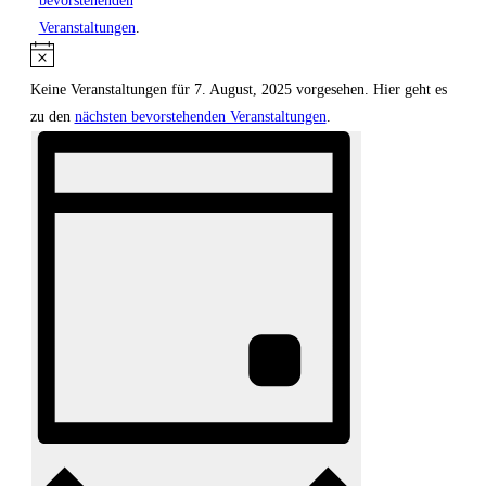
bevorstehenden
Veranstaltungen
.
Hinweis
Keine Veranstaltungen für 7. August, 2025 vorgesehen. Hier geht es
zu den
nächsten bevorstehenden Veranstaltungen
.
Veranstaltung
Ansichten-
Ansichten-
Navigation
Navigation
Tag