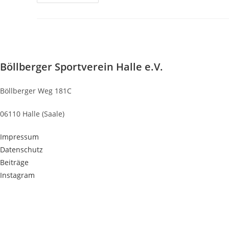
Anpaddeln
2025
–
Wanderpaddler
Trotzen
Dem
Wetter
Böllberger Sportverein Halle e.V.
Böllberger Weg 181C
06110 Halle (Saale)
Impressum
Datenschutz
Beiträge
Instagram