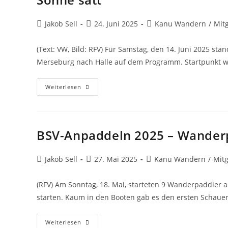
Beitrags-
Beitrag
Beitrags-
Jakob Sell
24. Juni 2025
Kanu Wandern
/
Mitg
Autor:
veröffentlicht:
Kategorie:
(Text: VW, Bild: RFV) Für Samstag, den 14. Juni 2025 s
Merseburg nach Halle auf dem Programm. Startpunkt 
Sonne
Weiterlesen
Satt
BSV-Anpaddeln 2025 – Wander
Beitrags-
Beitrag
Beitrags-
Jakob Sell
27. Mai 2025
Kanu Wandern
/
Mitg
Autor:
veröffentlicht:
Kategorie:
(RFV) Am Sonntag, 18. Mai, starteten 9 Wanderpaddler
starten. Kaum in den Booten gab es den ersten Schauer
BSV-
Weiterlesen