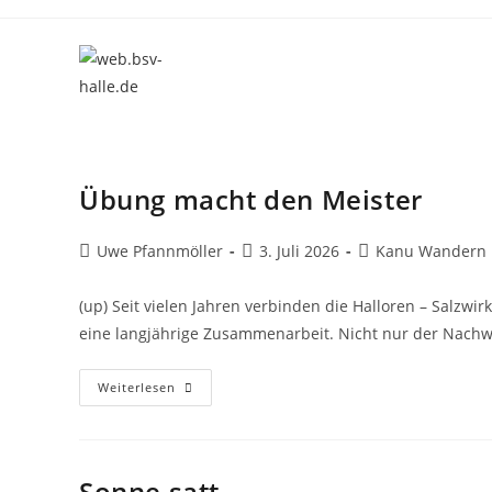
Zum
Inhalt
springen
Übung macht den Meister
Beitrags-
Beitrag
Beitrags-
Uwe Pfannmöller
3. Juli 2026
Kanu Wandern
Autor:
veröffentlicht:
Kategorie:
(up) Seit vielen Jahren verbinden die Halloren – Salzwi
eine langjährige Zusammenarbeit. Nicht nur der Nachw
Übung
Weiterlesen
Macht
Den
Meister
Sonne satt